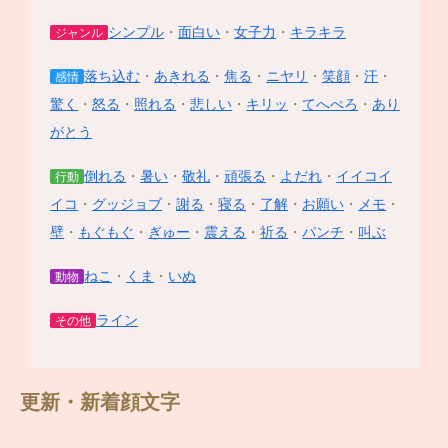
シンプル
・
面白い
・
女子力
・
キラキラ
ジャンル
落ち込む
・
あきれる
・
焦る
・
ニヤリ
・
笑顔
・
汗
・
感情
驚く
・
怒る
・
照れる
・
悲しい
・
キリッ
・
てへぺろ
・
あり
がとう
倒れる
・
暑い
・
敬礼
・
頑張る
・
よだれ
・
イイコイ
行動
イコ
・
グッジョブ
・
謝る
・
寝る
・
了解
・
お願い
・
メモ
・
壁
・
もぐもぐ
・
ぎゅー
・
震える
・
祈る
・
パンチ
・
叫ぶ
ねこ
・
くま
・
いぬ
動物
ライン
その他
更新・新着顔文字